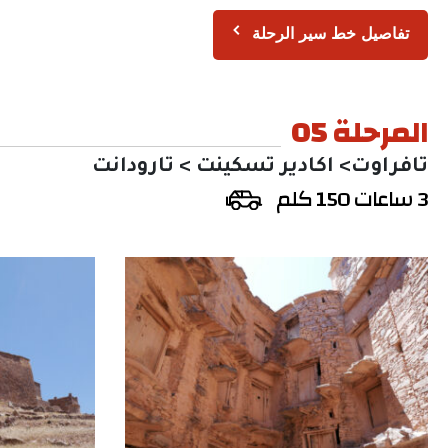
تفاصيل خط سير الرحلة
المرحلة 05
تافراوت> اكادير تسكينت > تارودانت
3 ساعات 150 كلم