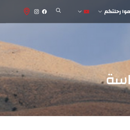
وا رحلتكم
اسة