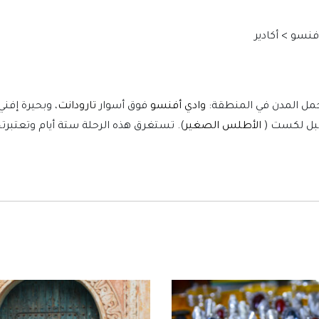
فنسو > أكادير
أجمل المدن في المنطقة:
وادي أفنسو
فوق أسوار
تارودانت
، وبحيرة إفن
 جبل لكست (
الأطلس الصغير
). تستغرق هذه الرحلة ستة أيام وتعتبرت