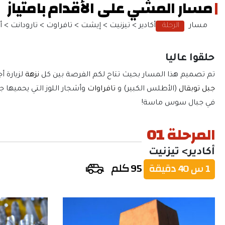
مسار المشي على الأقدام بامتياز
مسار
الرحلة
أكادير > تيزنيت > إيشت > تافراوت > تارودانت > أ
حلقوا عاليا
تم تصميم هذا المسار بحيث تتاح لكم الفرصة بين كل
نزهة
لزيارة 
جبل توبقال
(الأطلس الكبير) و
تافراوات
وأشجار اللوز التي يحميها
في جبال سوس ماسة!
المرحلة 01
أكادير> تيزنيت
95 كلم
1 س 40 دقيقة