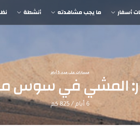
ت أسفار
ما يجب مشاهدته
أنشطة
نظم
مسارات على مدى 5 أيام
: المشي في سوس م
6 أيام / ‭825‬ كم