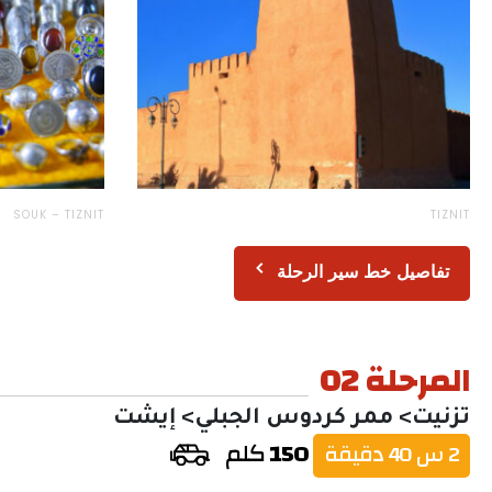
SOUK – TIZNIT
TIZNIT
تفاصيل خط سير الرحلة
المرحلة 02
تزنيت> ممر كردوس الجبلي> إيشت
150
كلم
2 س 40 دقيقة