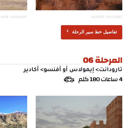
GADIR TASGUENT
AGADIR TASGUENT
تفاصيل خط سير الرحلة
المرحلة 06
تارودانت> إيمولاس أو أفنسو> أكادير
4 ساعات 180 كلم