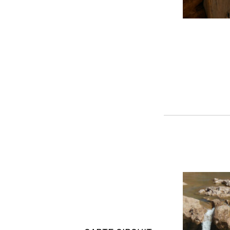
5
5
8
34
63
4
4
2