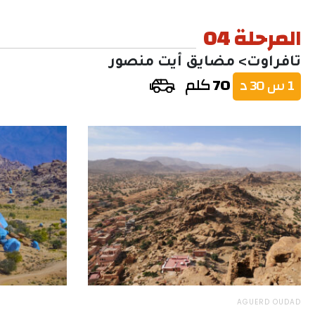
المرحلة 04
تافراوت> مضايق أيت منصور
70
كلم
1 س 30 د
AGUERD OUDAD