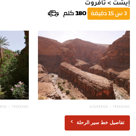
إيشت > تافروت
180
كلم
3 س 15 دقيقة
RDA – TREKKING
AOUKERDA – TREKKING
تفاصيل خط سير الرحلة