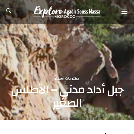
مقترحات أسفار
جبل أداد مدني – الأطلس
الصغير