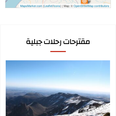
MapsMarker.com
(
Leaflet
/
Icons
) | Map: ©
OpenStreetMap contributors
مقترحات رحلات جبلية