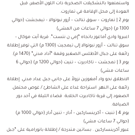
واستمتعوا بالتشكيلات الصخرية ذات اللون الأصفر، قبل
العودة إلى محل الإقامة في تماروت.
يوم 2 | تماروت – سوق تنالت – أزور نبوتوالا – تيمجشت (حوالي
1300 م) (حوالي 7 ساعات من المشي)
اعبروا وادي أماغوز باتجاه “إمي ن نتست”. قرية آيت موكال –
سوق تنالت – أزور نبوتوالا إلى تيمجيت (1300 م) التي توفر إطلالة
رائعة على جبال الأطلس الصغير وقمة “أداد مدني” (1470 م).
يوم 3 | تمجشت – تاكاديرت – تنيت (حوالي 1200 م) (حوالي 6
ساعات مشي)
الانطلاق نحو واد أمغوزين نزولاً على جانبي جبل عداد مدني. إطلالة
رائعة على النهر. استراحة غداء على الشاطئ / غوص محتمل.
الصعود إلى قرية تاكاديرت الخلابة. قضاء الليلة في أحد دور
الضيافة.
يوم 4 | تنيت – أكرينساركين – أدار – تنين أدار (حوالي 1000 م)
(حوالي 7 ساعات مشي)
عبور أكرينساركين . بساتين متدرجة / إطلالة بانورامية على “جبل