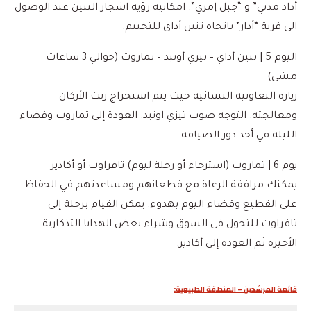
أداد مدني” و “جبل إمزي”. امكانية رؤية اشجار التنين عند الوصول
الى قرية “أدار” باتجاه تنين أداي للتخييم.
اليوم 5 | تنين أداي – تيزي أونبد – تماروت (حوالي 3 ساعات
مشي)
زيارة التعاونية النسائية حيث يتم استخراج زيت الأركان
ومعالجته. التوجه صوب تيزي اونبد. العودة إلى تماروت وقضاء
الليلة في أحد دور الضيافة.
يوم 6 | تماروت (استرخاء أو رحلة ليوم) تافراوت أو أكادير
يمكنك مرافقة الرعاة مع قطعانهم ومساعدتهم في الحفاظ
على القطيع وقضاء اليوم بهدوء. يمكن القيام برحلة إلى
تافراوت للتجول في السوق وشراء بعض الهدايا التذكارية
الأخيرة ثم العودة إلى أكادير.
قائمة المرشدين – المنطقة الطبيعية: