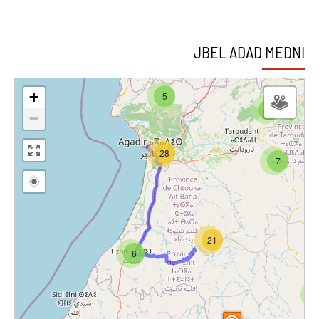
JBEL ADAD MEDNI
+
5
2
−
28
7
21
6