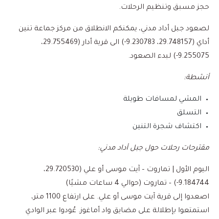
حجز مسبق وتنظيم الرحلات.
لصعود جبل أداد مدني، يمكنكم الانطلاق من مركز جماعة تنين
أداي (29.748157، 9.230783-) الى قرية أدار (29.755469،
9.255075-) لبدء الصعود.
أنشطة
:
المشي لمسافات طويلة
التسلق
اكتشاف شجرة التنين
مقترحات رحلات حول جبل أداد مدني
:
اليوم الأول | تماروت – آيت موسى أو علي (29.720530،
9.184744-) – تماروت (حوالي 4 ساعات مشيًا)
اصعدوا إلى قرية آيت موسى أو علي. على ارتفاع 1100 متر،
استمتعوا بإطلالة على مضايق واد أماغوز. عُودوا عبر الوادي