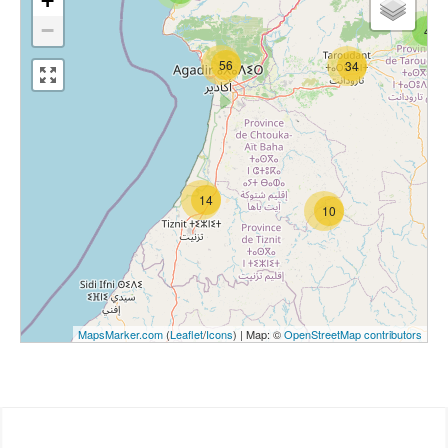
+
−
4
56
34
14
10
MapsMarker.com
(
Leaflet
/
Icons
) | Map: ©
OpenStreetMap contributors