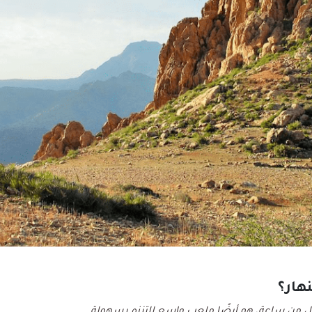
نهار؟