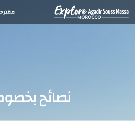
مقترحا
نصائح بخص