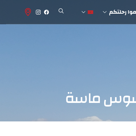
وا رحلتكم
سوس ماسة