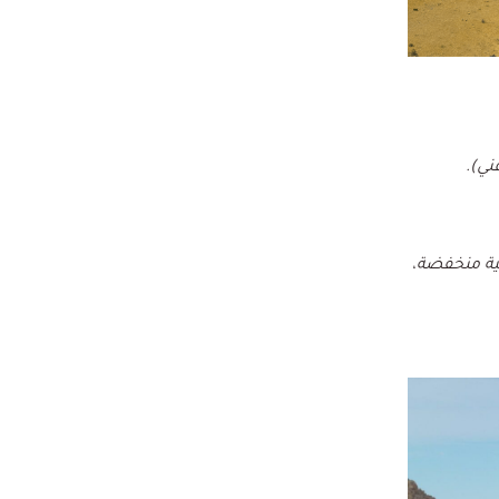
ني)
.
نية منخفضة،