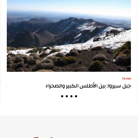
سيروا
مقترح
جبل سيروا: بين الأطلس الكبير والصحراء
جبل 