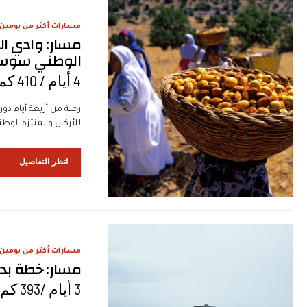
مسارات أكثر من يومين
مسار: وادي ال
الوطني سوس
4 أيام / 410 كم
رحلة من أربعة أيام دو
للأركان والمنتزه ال
انظر التفاصيل
مسارات أكثر من يومين
مسار: خطة بد
3 أيام /393 كم