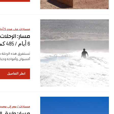
مسارات على مدى 5 أيام
مسار: الرحلا
6 أيام / ‭485‬ كم
تستغرق هذه الرحلة س
أمسوان وأمواجه وجبال
انظر التفاصيل
مسارات / يوم إلى يومين
مسار: طريق ال