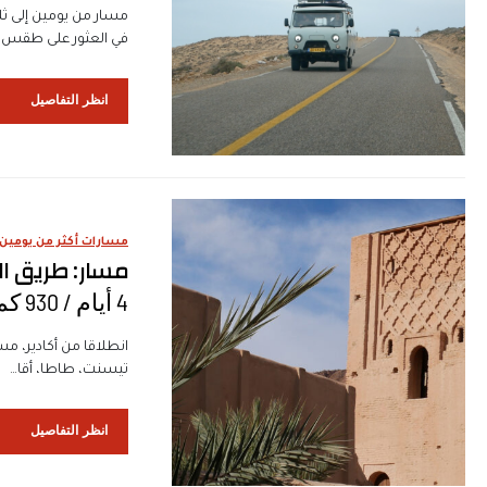
مسار من يومين إلى ثل
في العثور على طقس مل
انظر التفاصيل
مسارات أكثر من يومين
مسار: طريق ال
4 أيام / 930 كم
انطلاقا من أكادير، مس
تيسنت، طاطا، أقا…
انظر التفاصيل