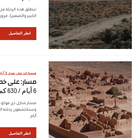
تنطلق هذه الرحلة م
الكبير والصغير)، مرور
انظر التفاصيل
مسارات على مدى 5 أيام
مسار: على خ
6 أيام / 630 كم
مسار شارل دي فوكو: 
وستكتشفون رحلته الاس
أيام
انظر التفاصيل