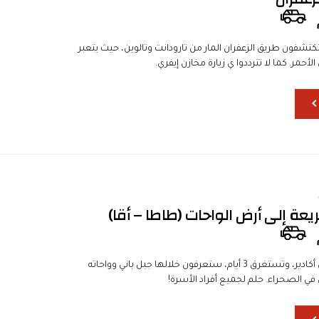
كتشفون طريق الزعفران المار من تارودانت وتالوين، حيث يتعبر
لأحمر. كما لا تترددوا ي زيارة مخازن إيفري.
يعة إلى أرض الواحات (طاطا – أقا)
تنطلق هذه الرحلة من أكادير، وتستغرق 3 أيام، ستعرفون خلالها جبل باني وواحاته
ى في الصحراء. حلم لجميع أفراد الأسرة!