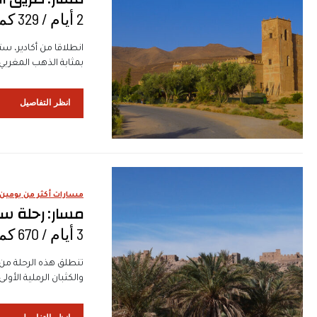
2 أيام / 329 كم
انطلاقا من أكادير، ست
بمثابة الذهب المغربي ا
انظر التفاصيل
مسارات أكثر من يومين
مسار: رحلة سر
3 أيام / 670 كم
والكثبان الرملية الأول