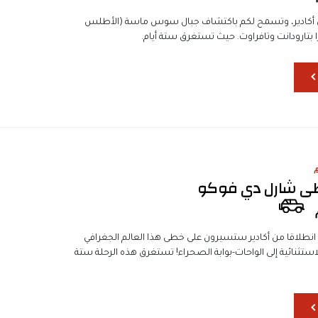
ن أكادير، وتسمح لكم باكتشاف جبال سوس ماسة (الأطلس
ا بتارودانت وتافراوت. حيث تستغرق ستة أيام.
طى شارل دي فوكو
انطلاقا من أكادير ستسيرون على خطى هذا العالم الجغرافي
تثنائية إلى الواحات-بوابة الصحراء! تستغرق هذه الرحلة ستة