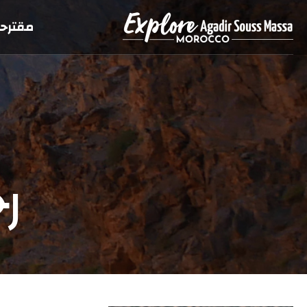
مقترحا
ر