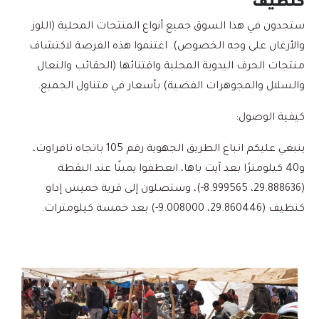
كنظيف
ستجدون في هذا السوق جميع أنواع المنتجات المحلية (اللوز
والأرغان على وجه الخصوص). اغتنموا هذه الفرصة لاكتشاف
منتجات الحرف اليدوية المحلية واقتنائها (الحقائب والنعال
والسلال والمجوهرات الفضية) بأسعار في متناول الجميع.
كيفية الوصول:
ينبغي عليكم اتباع الطريق الجهوية رقم 105 باتجاه تافراوت،
و40 كيلومترًا بعد آيت باها، انعطفوا يمينًا عند النقطة
(29.888636، 8.999565-)، وستصلون إلى قرية خميس إداو
كنظيف (29.860446، 9.008000-) بعد خمسة كيلومترات.