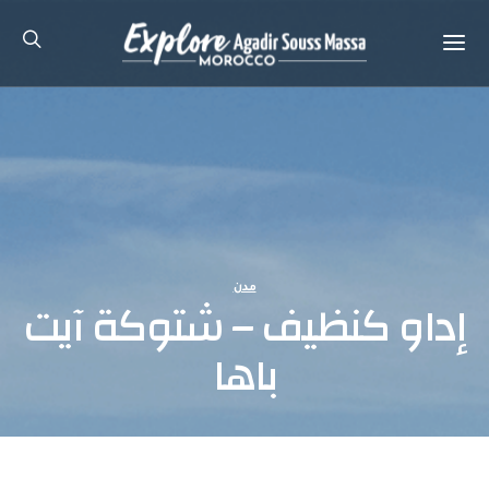
مدن
إداو كنظيف – شتوكة آيت
باها