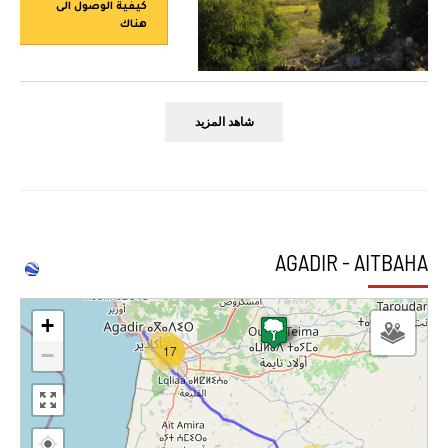
كيفية الوصول الى
هناك
شاهد المزيد
AGADIR - AITBAHA
+
17
−