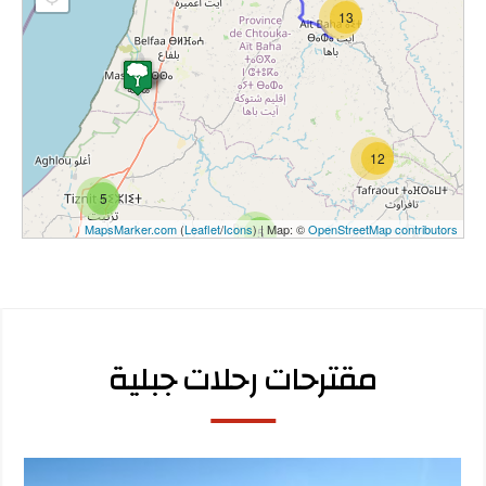
13
12
5
MapsMarker.com
(
Leaflet
/
Icons
) | Map: ©
OpenStreetMap contributors
5
مقترحات رحلات جبلية