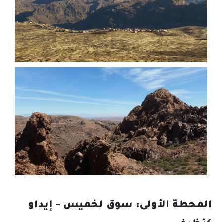
المحطة الأولى: سوق لخميس – إيداو