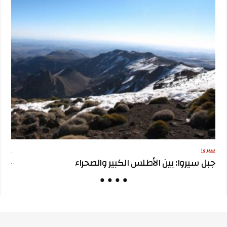
سيروا
مقترح
جبل سيروا: بين الأطلس الكبير والصحراء
جبل 