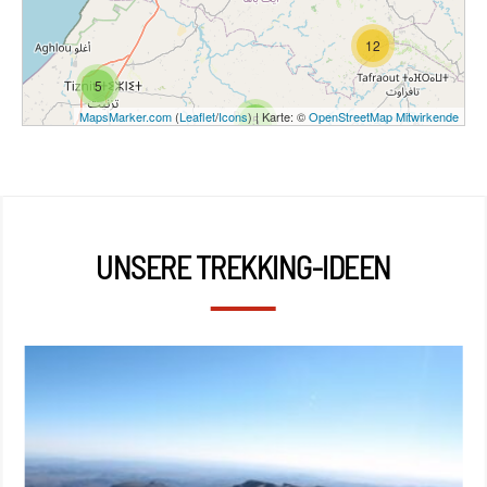
12
5
MapsMarker.com
(
Leaflet
/
Icons
) | Karte: ©
OpenStreetMap Mitwirkende
5
UNSERE TREKKING-IDEEN