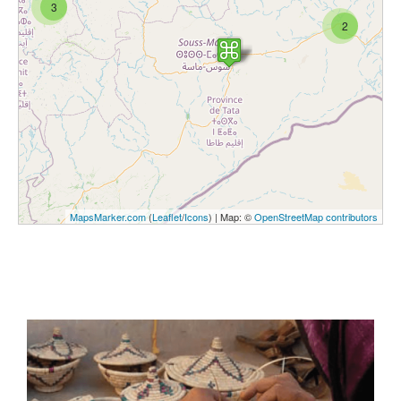
3
2
MapsMarker.com
(
Leaflet
/
Icons
) | Map: ©
OpenStreetMap contributors