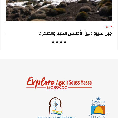
سيروا
مقترح
جبل سيروا: بين الأطلس الكبير والصحراء
جبل 