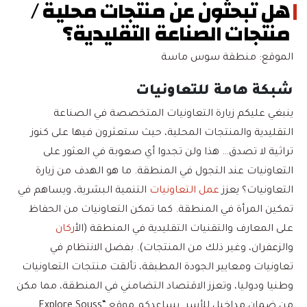
هل تبحثون عن منتجات محلية /
منتجات الصناعة التقليدية؟
الموقع: منطقة سوس ماسة
شبكة هامة للتعاونيات
ينبغي عليكم زيارة التعاونيات المتخصصة في الصناعة
التقليدية والمنتجات المحلية، حيث ستعثرون فيها على كنوز
تراثية لا تصدق… هذا ولن تجدوا أي صعوبة في العثور على
التعاونيات عند التجول في المنطقة. ما هو الهدف من زيارة
التعاونيات؟ يعزز
عمل التعاونيات
التنمية البشرية، ويساهم في
تمكين المرأة في المنطقة. كما تمكن التعاونيات من الحفاظ
على المعارف والتقنيات التقليدية في المنطقة (ال
أركان
والزعفران، وغير ذلك من المنتجات). بفضل الانتظام في
تعاونيات ومعايير الجودة المطبقة، تألقت منتجات التعاونيات
وطنيا ودوليا، وتعزز الاقتصاد التضامني في المنطقة، مما مكن
من ضمان مداخيل للأسر. يساعدكم موقع “Explore Souss