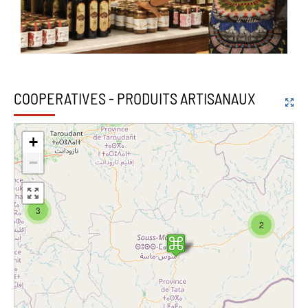
COOPERATIVES - PRODUITS ARTISANAUX
+
−
3
2