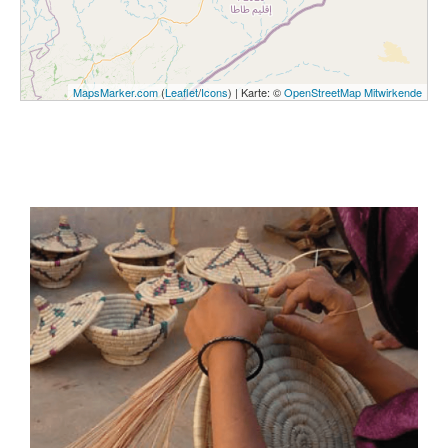
MapsMarker.com
(
Leaflet
/
Icons
) | Karte: ©
OpenStreetMap Mitwirkende