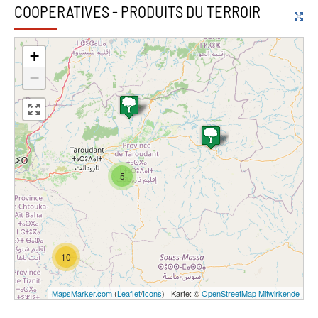
COOPERATIVES - PRODUITS DU TERROIR
+
−
5
10
MapsMarker.com
(
Leaflet
/
Icons
) | Karte: ©
OpenStreetMap Mitwirkende