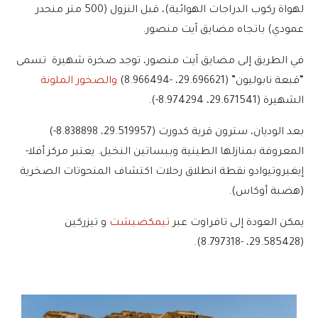
لهواة ركوب الدراجات الهوائية)، قبل النزول (500 متر منحدر
عمودي) باتجاه مضايق آيت منصور.
في الطريق إلى مضايق آيت منصور، توجد صخرة شهيرة تسمى
“قبعة نابوليون” (29.696621، -8.966494)
والصخور الملونة
الشهيرة (29.671541، 8.974294-).
بعد الوديان، سترون قرية كدورت (29.519957، 8.838898-)
المعروفة بمنازلها الطينية وببساتين النخيل. يعتبر مركز أفلا-
إيغيروتيوادو نقطة انطلاق رحلات اكتشاف المنحوتات الصخرية
(هضبة أوكاس).
يمكن العودة إلى تافراوت عبر
تيمكضيشت
و تيزركين
(29.585428، -8.797318).