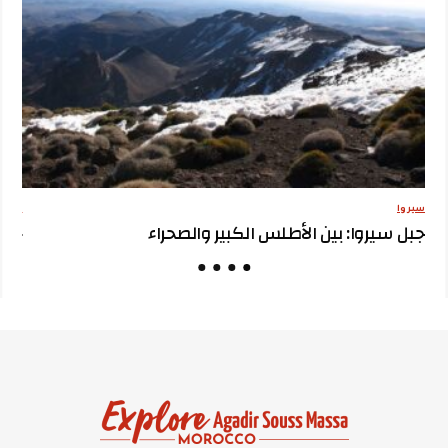
سيروا
مقترح
جبل سيروا: بين الأطلس الكبير والصحراء
جبل 