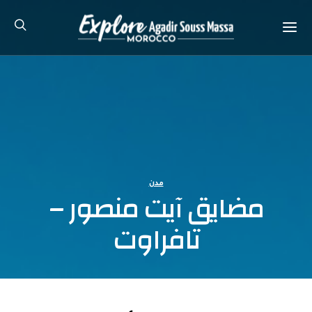
مدن
مضايق آيت منصور –
تافراوت