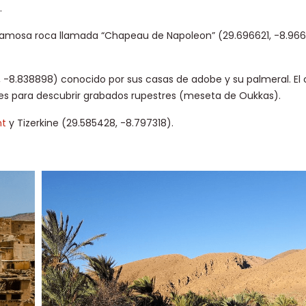
.
 famosa roca llamada “Chapeau de Napoleon” (29.696621, -8.966
, -8.838898) conocido por sus casas de adobe y su palmeral. El
ones para descubrir grabados rupestres (meseta de Oukkas).
ht
y Tizerkine (29.585428, -8.797318).