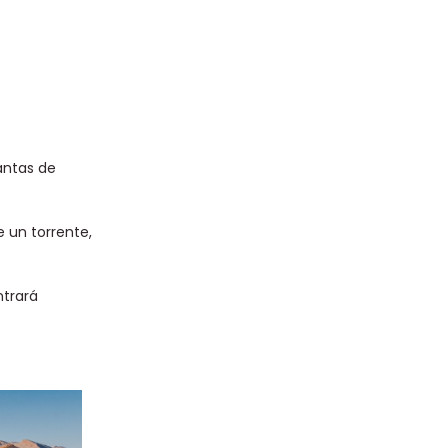
antas de
e un torrente,
ntrará