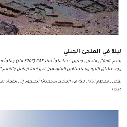
ليلة في الملجئ الجبلي
يضم توبقال ملجأين جبليين، هما ملجأ نيلتر
CAF
(3207 متر)
وملجأ مو
وجه عشاق التنزه والمتسلقين المتوجهين نحو قمة توبقال والقمم ال
يقضي معظم الزوار ليلة في المخيم استعدادًا للصعود إلى القمة. يم
مبكرا.