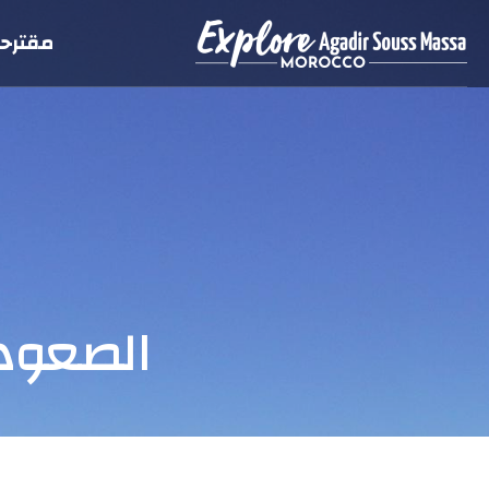
مقترحا
الصعود 