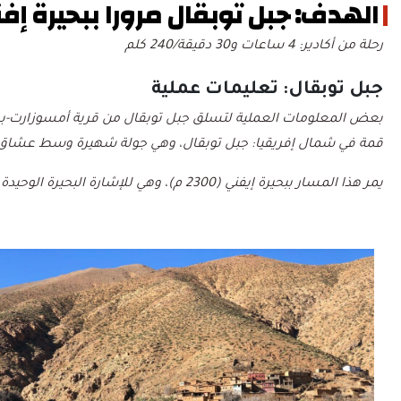
الهدف: جبل توبقال مرورا ببحيرة إف
رحلة من أكادير: 4 ساعات و30 دقيقة/240 كلم
جبل توبقال: تعليمات عملية
قمة في شمال إفريقيا: جبل توبقال، وهي جولة شهيرة وسط عشاق 
يمر هذا المسار ببحيرة إيفني (2300 م)، وهي للإشارة البحيرة الوحيدة في جبل توبقال، وتستطيعون على هذا النحو الاستمتاع بالسباحة في بيئة ساحرة.