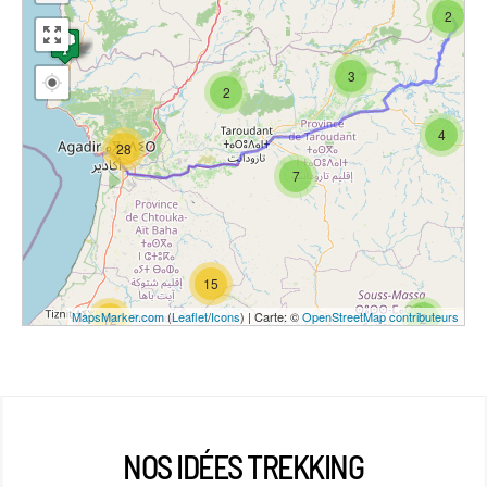
2
3
2
4
28
7
15
MapsMarker.com
(
Leaflet
/
Icons
) | Carte: ©
OpenStreetMap contributeurs
2
12
NOS IDÉES TREKKING