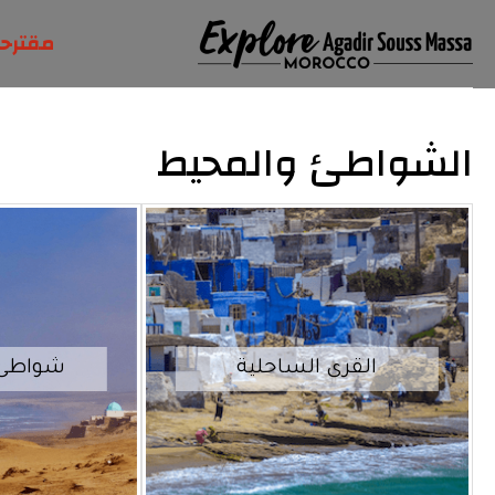
مقترحا
الشواطئ والمحيط
القرى الساحلية
شواطئ ج