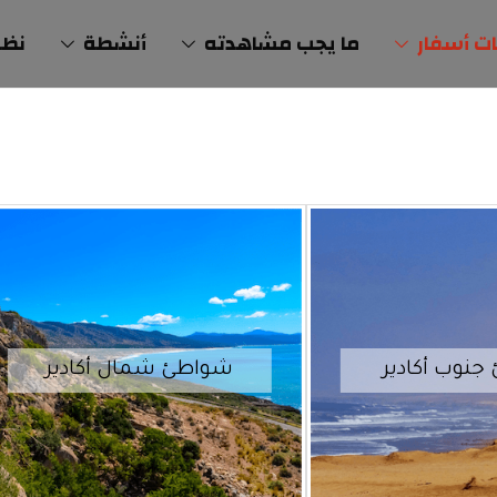
ت أسفار
ما يجب مشاهدته
أنشطة
نظم
نوب أكادير
شواطئ شمال أكادير