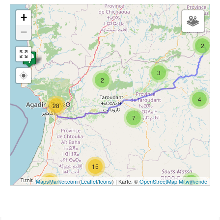
+
−
2
3
2
4
28
7
15
MapsMarker.com
(
Leaflet
/
Icons
) | Karte: ©
OpenStreetMap Mitwirkende
2
12