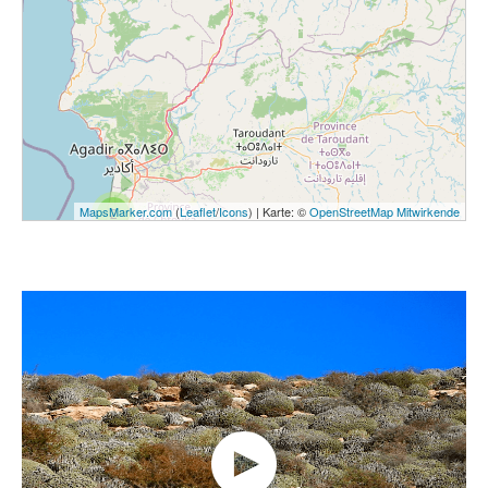
MapsMarker.com
(
Leaflet
/
Icons
) | Karte: ©
OpenStreetMap Mitwirkende
2