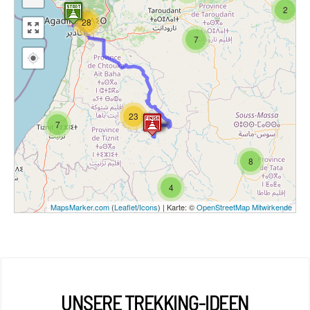
2
28
7
23
7
8
4
MapsMarker.com
(
Leaflet
/
Icons
) | Karte: ©
OpenStreetMap Mitwirkende
UNSERE TREKKING-IDEEN