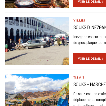
VOIR LE DÉTAIL
VILLES
SOUKS D’INEZGA
Inezgane est surtout
de gros, plaque tour
VOIR LE DÉTAIL
TIZNIT
SOUKS – MARCHÉ
Ce souk est une vraie
déplacements compliqu
œufs, artisanat …etc