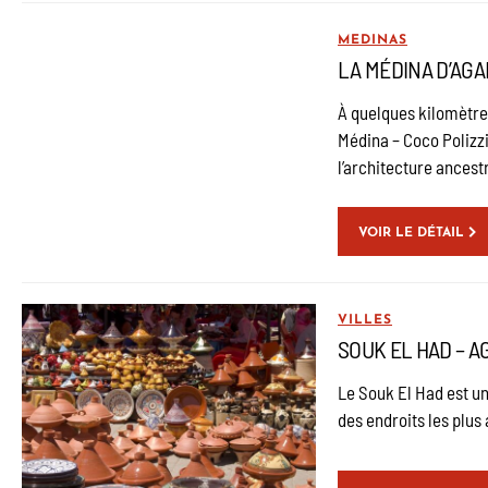
MEDINAS
LA MÉDINA D’AGA
À quelques kilomètres
Médina – Coco Polizzi
l’architecture ancest
VOIR LE DÉTAIL
VILLES
SOUK EL HAD – A
Le Souk El Had est un
des endroits les plus 