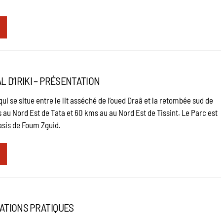
L D’IRIKI – PRÉSENTATION
qui se situe entre le lit asséché de l’oued Draâ et la retombée sud de
ms au Nord Est de Tata et 60 kms au au Nord Est de Tissint. Le Parc est
asis de Foum Zguid.
MATIONS PRATIQUES