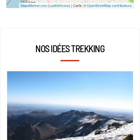
MapsMarker.com
(
Leaflet
/
Icons
) | Carte: ©
OpenStreetMap contributeurs
NOS IDÉES TREKKING