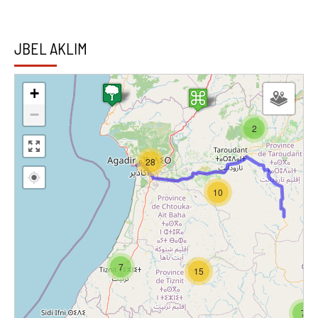
JBEL AKLIM
+
−
2
28
10
7
15
7