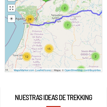
2
28
7
15
2
12
7
MapsMarker.com
(
Leaflet
/
Icons
) | Mapa: ©
OpenStreetMap contribuyentes
NUESTRAS IDEAS DE TREKKING