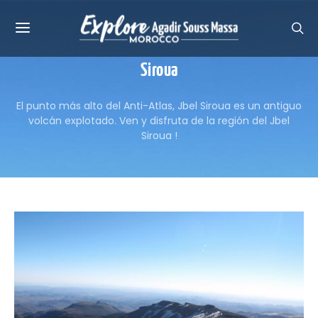
Siroua
El punto más alto del Anti-Atlas, Jbel Siroua es un antiguo
volcán explotado. Ven y disfruta de la región del Jbel
Siroua !