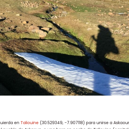
zquierda en
Taliouine
(30.529349, -7.907118) para unirse a Askaou