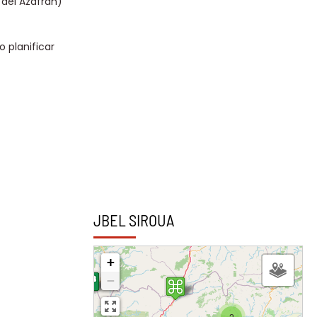
 del Azafrán)
o planificar
JBEL SIROUA
+
−
2