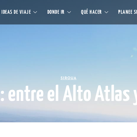
IDEAS DE VIAJE
DONDE IR
QUÉ HACER
PLANEE S
SIROUA
: entre el Alto Atlas 