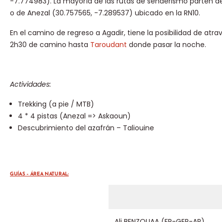
-7.774983). La mayoría de las rutas de senderismo parten de
o de Anezal (30.757565, -7.289537) ubicado en la RN10.
En el camino de regreso a Agadir, tiene la posibilidad de atra
2h30 de camino hasta
Taroudant
donde pasar la noche.
Actividades:
Trekking (a pie / MTB)
4 * 4 pistas (Anezal => Askaoun)
Descubrimiento del azafrán – Taliouine
GUÍAS – ÁREA NATURAL:
Ali BENZOUAA (FR-GER-AR)