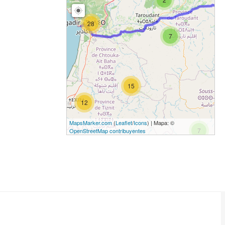
28
7
15
12
MapsMarker.com
(
Leaflet
/
Icons
) | Mapa: ©
7
OpenStreetMap contribuyentes
2