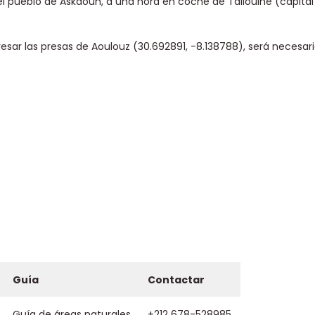
l pueblo de Askaoun, a una hora en coche de Taliouine (capital
vesar las presas de Aoulouz (30.692891, -8.138788), será necesari
Guía
Contactar
Guía de áreas naturales
+212 678-528985