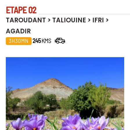
ETAPE 02
TAROUDANT > TALIOUINE > IFRI >
AGADIR
245
KMS
3H30MN