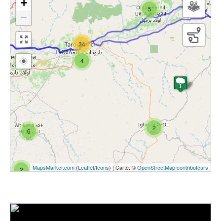
+
5
−
34
4
4
2
6
MapsMarker.com
(
Leaflet
/
Icons
) | Carte: ©
OpenStreetMap contributeurs
2