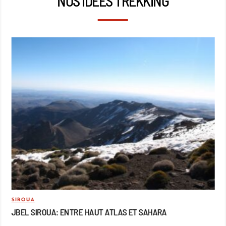
NOS IDÉES TREKKING
SIROUA
MO
JBEL SIROUA: ENTRE HAUT ATLAS ET SAHARA
JB