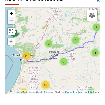
+
−
2
3
2
4
28
7
15
MapsMarker.com
(
Leaflet
/
Icons
) | Carte: ©
OpenStreetMap contributeurs
2
12