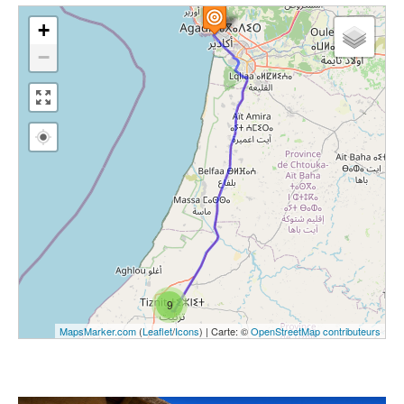
+
−
9
MapsMarker.com
(
Leaflet
/
Icons
) | Carte: ©
OpenStreetMap contributeurs