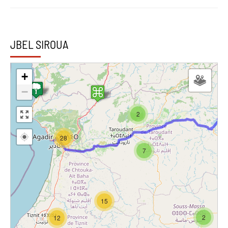
JBEL SIROUA
+
−
2
28
7
15
2
12