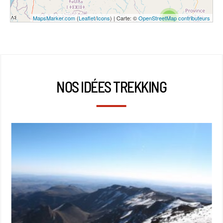
7
MapsMarker.com
(
Leaflet
/
Icons
) | Carte: ©
OpenStreetMap contributeurs
NOS IDÉES TREKKING