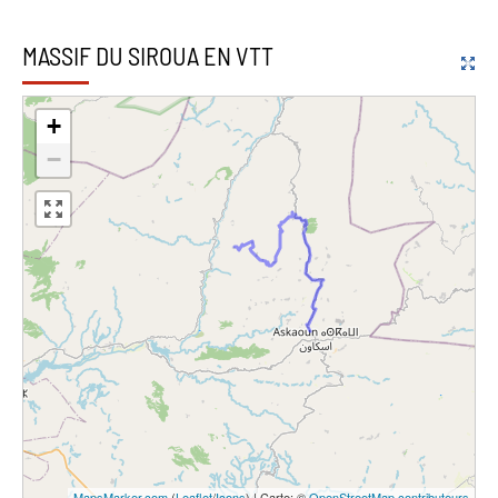
MASSIF DU SIROUA EN VTT
+
−
MapsMarker.com
(
Leaflet
/
Icons
) | Carte: ©
OpenStreetMap contributeurs