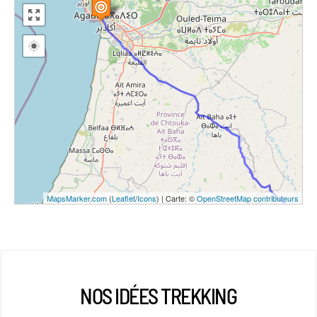
MapsMarker.com
(
Leaflet
/
Icons
) | Carte: ©
OpenStreetMap contributeurs
NOS IDÉES TREKKING