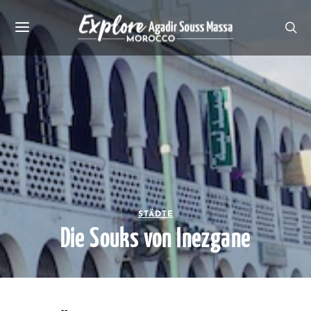
STÄDTE
Die Souks von Inezgane