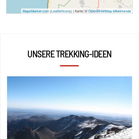
MapsMarker.com
(
Leaflet
/
Icons
) | Karte: ©
OpenStreetMap Mitwirkende
UNSERE TREKKING-IDEEN