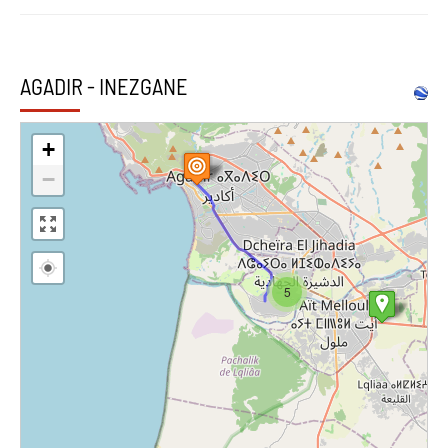
AGADIR - INEZGANE
+
−
5