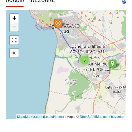
+
−
5
MapsMarker.com
(
Leaflet
/
Icons
) | Mapa: ©
OpenStreetMap contribuyentes