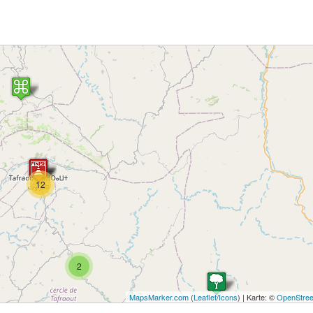
12
2
MapsMarker.com
(
Leaflet
/
Icons
) | Karte: ©
OpenStree