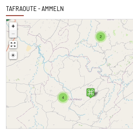
TAFRAOUTE - AMMELN
+
−
2
4