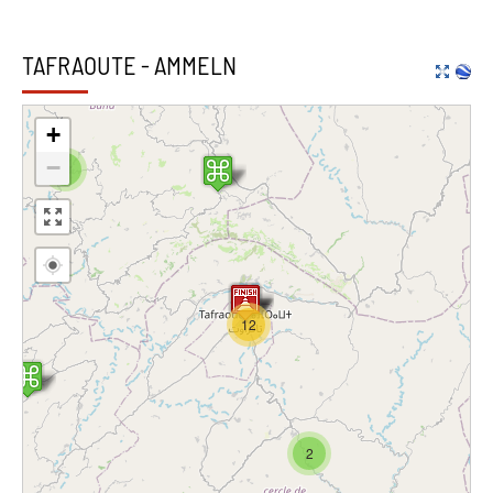
TAFRAOUTE - AMMELN
+
−
2
12
2