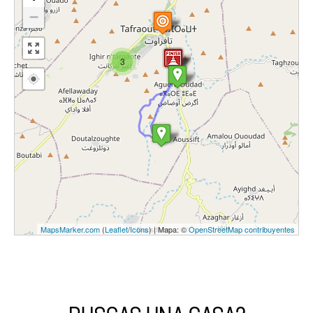
−
3
MapsMarker.com
(
Leaflet
/
Icons
) | Mapa: ©
OpenStreetMap contribuyentes