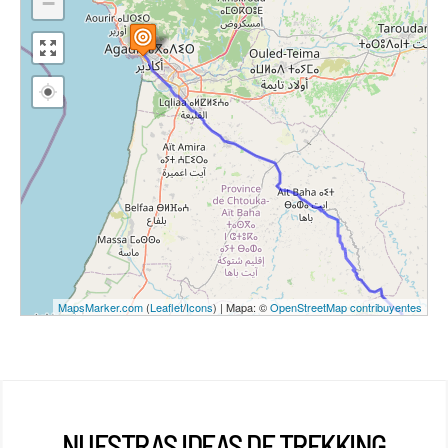
−
MapsMarker.com
(
Leaflet
/
Icons
) | Mapa: ©
OpenStreetMap contribuyentes
NUESTRAS IDEAS DE TREKKING