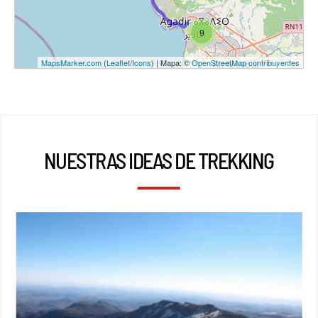
9
MapsMarker.com
(
Leaflet
/
Icons
) | Mapa: ©
OpenStreetMap contribuyentes
NUESTRAS IDEAS DE TREKKING