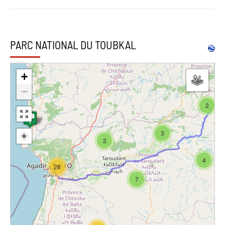
PARC NATIONAL DU TOUBKAL
+
−
2
3
2
4
28
7