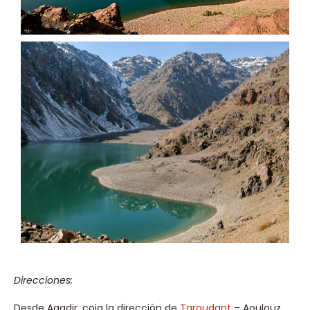
Direcciones:
Desde Agadir, coja la dirección de
Taroudant
– Aoulouz