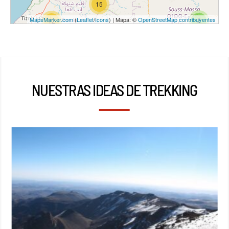
15
MapsMarker.com
(
Leaflet
/
Icons
) | Mapa: ©
OpenStreetMap contribuyentes
2
12
NUESTRAS IDEAS DE TREKKING