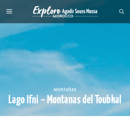
MONTAÑAS
Lago Ifni – Montanas del Toubkal