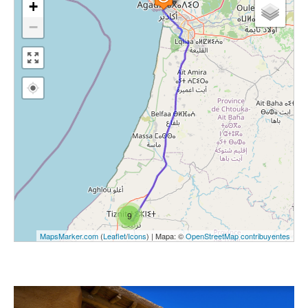
+
−
9
MapsMarker.com
(
Leaflet
/
Icons
) | Mapa: ©
OpenStreetMap contribuyentes