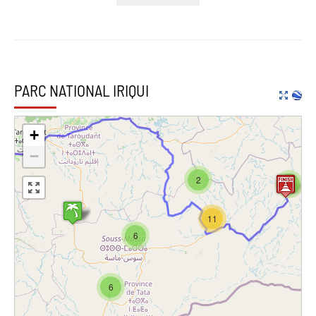
PARC NATIONAL IRIQUI
+
−
2
4
11
6
6