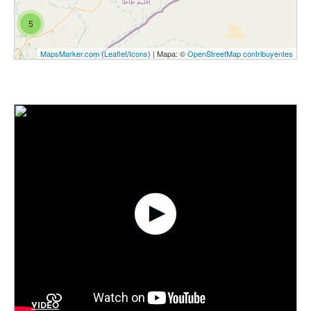
5
MapsMarker.com
(
Leaflet
/
Icons
) | Mapa: ©
OpenStreetMap contribuyentes
VIDÉO