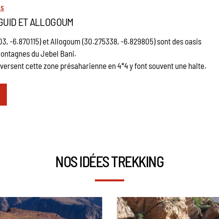
ES
ZGUID ET ALLOGOUM
3, -6.870115) et Allogoum (30.275338, -6.829805) sont des oasis
montagnes du Jebel Bani.
versent cette zone présaharienne en 4*4 y font souvent une halte.
NOS IDÉES TREKKING