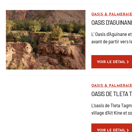
OASIS & PALMERAI
OASIS D’AGUINAN
L’ Oasis d’Aguinane e
avant de partir vers le
VOIR LE DÉTAIL
OASIS & PALMERAI
OASIS DE TLETA 
L’oasis de Tleta Tagm
village d’Ait Kine et s
VOIR LE DÉTAIL