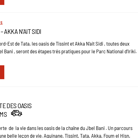
ES
– AKKA N’AIT SIDI
d-Est de Tata, les oasis de Tissint et Akka N’ait Sidi , toutes deux
l Bani , seront des étapes trés pratiques pour le Parc National d’Iriki.
TE DES OASIS
KMS
rte de la vie dans les oasis de la chaîne du Jbel Bani . Un parcours
une belle leçon de vie. Aguinane, Tissint, Tata, Akka, Foum el Hisn,