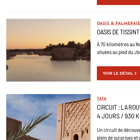
OASIS & PALMERAI
OASIS DE TISSINT 
À 70 kilomètres au Nor
situées au pied du Jbe
VOIR LE DÉTAIL
TATA
CIRCUIT : LA ROU
4 JOURS / 930 
Un circuit de découve
plein de surprises et 