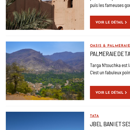
puis les fameuses go
VOIR LE DÉTAIL
OASIS & PALMERAI
PALMERAIE DE T
Targa N’touchka est l
C’est un fabuleux poi
VOIR LE DÉTAIL
TATA
JBEL BANI ET SE