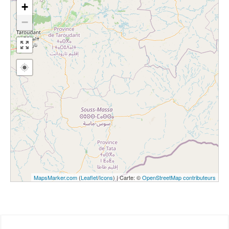
+
−
MapsMarker.com
(
Leaflet
/
Icons
) | Carte: ©
OpenStreetMap contributeurs