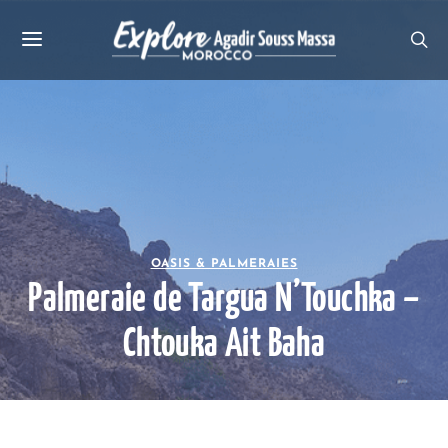
OASIS & PALMERAIES
Palmeraie de Targua N’Touchka –
Chtouka Ait Baha