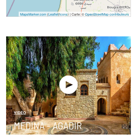
MapsMarker.com
(
Leaflet
/
Icons
) | Carte: ©
OpenStreetMap contributeurs
VIDÉO
MEDINA - AGADIR