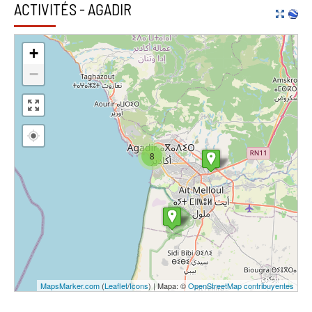
ACTIVITÉS - AGADIR
+
−
8
MapsMarker.com
(
Leaflet
/
Icons
) | Mapa: ©
OpenStreetMap contribuyentes