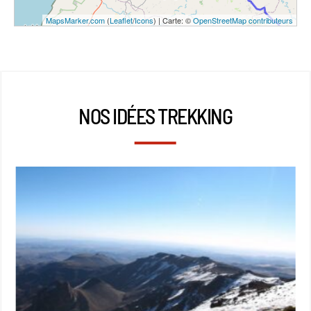
MapsMarker.com
(
Leaflet
/
Icons
) | Carte: ©
OpenStreetMap contributeurs
NOS IDÉES TREKKING