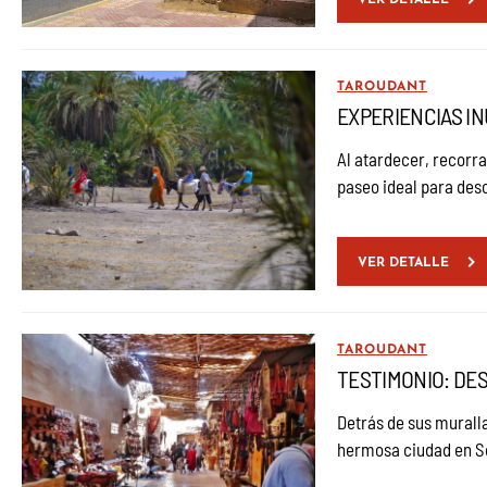
VER DETALLE
TAROUDANT
EXPERIENCIAS I
Al atardecer, recorra
paseo ideal para des
VER DETALLE
TAROUDANT
TESTIMONIO: DE
Detrás de sus murall
hermosa ciudad en So