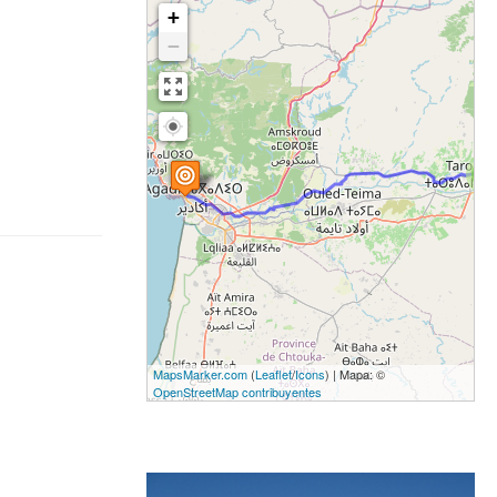
+
−
7
MapsMarker.com
(
Leaflet
/
Icons
) | Mapa: ©
OpenStreetMap contribuyentes