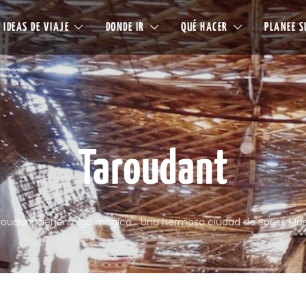
IDEAS DE VIAJE
DONDE IR
QUÉ HACER
PLANEE S
Taroudant
aroudant tienen algo mágico… Una hermosa ciudad de Souss Mass