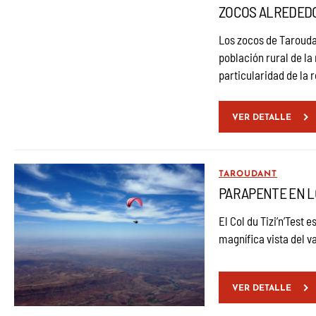
ZOCOS ALREDED
Los zocos de Tarouda
población rural de la
particularidad de la
VER DETALLE
TAROUDANT
PARAPENTE EN 
El Col du Tizi’n’Test 
magnífica vista del v
VER DETALLE