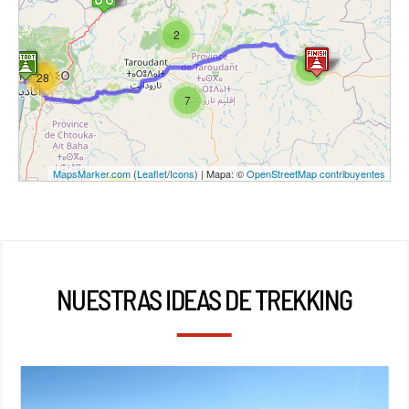
2
3
28
7
MapsMarker.com
(
Leaflet
/
Icons
) | Mapa: ©
OpenStreetMap contribuyentes
15
NUESTRAS IDEAS DE TREKKING