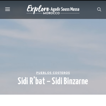
PUEBLOS COSTEROS
Sidi R’bat – Sidi Binzarne