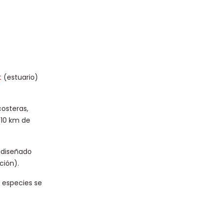
t
(estuario)
costeras,
 10 km de
o diseñado
ción).
s especies se