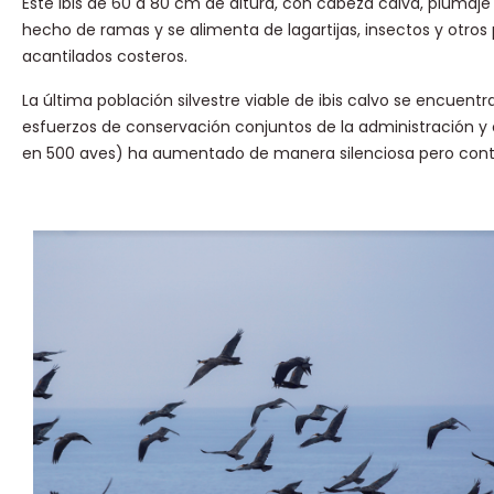
Este ibis de 60 a 80 cm de altura, con cabeza calva, plumaje
hecho de ramas y se alimenta de lagartijas, insectos y otro
acantilados costeros.
La última población silvestre viable de ibis calvo se encuentr
esfuerzos de conservación conjuntos de la administración y
en 500 aves) ha aumentado de manera silenciosa pero cont