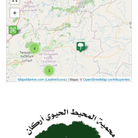
4
3
MapsMarker.com
(
Leaflet
/
Icons
) | Mapa: ©
OpenStreetMap contribuyentes