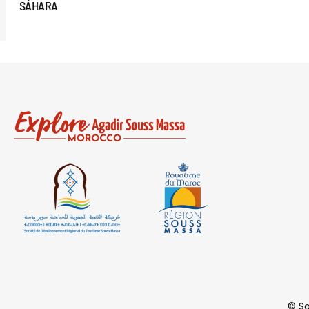
SÁHARA
© So