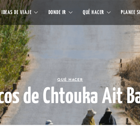
IDEAS DE VIAJE
DONDE IR
QUÉ HACER
PLANEE S
QUÉ HACER
cos de Chtouka Ait B