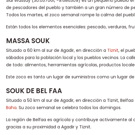
Sidi Wassay (30.057061, -9.686309) es un pequeño pueblo en
de pescadores del pueblo y también a un gran número de p
Todos los martes, el zoco semanal rompe la calma del puebl
Están todos los elementos esenciales: pescado, verduras, frut
MASSA SOUK
Situado a 60 km al sur de Agadir, en dirección a
Tiznit
, el pu
sábados para la población local y los pueblos vecinos. La cal
de todo: alimentos, herramientas agrícolas, productos locales
Este zoco es tanto un lugar de suministros como un lugar de
SOUK DE BEL FAA
Situado a 50 km al sur de Agadir, en dirección a Tiznit, Belf
Baha
. Su zoco semanal se celebra todos los domingos.
La región de Belfaa es agrícola y contribuye activamente al
gracias a su proximidad a Agadir y Tiznit.