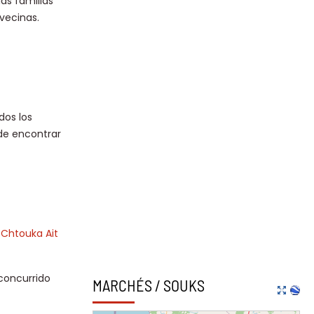
as familias
vecinas.
dos los
ede encontrar
e
Chtouka Ait
concurrido
MARCHÉS / SOUKS