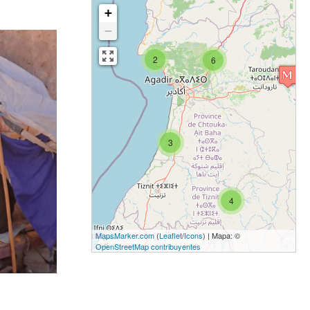
+
−
2
6
3
4
MapsMarker.com
(
Leaflet
/
Icons
) | Mapa: ©
OpenStreetMap contribuyentes