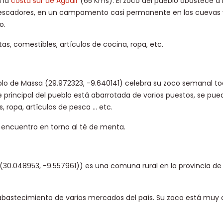
 la
costa sur de Agadir
(65 Kms). El zoco del pueblo abastece a l
escadores, en un campamento casi permanente en las cuevas 
o.
as, comestibles, artículos de cocina, ropa, etc.
eblo de Massa (29.972323, -9.640141) celebra su zoco semanal to
le principal del pueblo está abarrotada de varios puestos, se pu
, ropa, artículos de pesca … etc.
 encuentro en torno al té de menta.
aa (30.048953, -9.557961)) es una comuna rural en la provincia d
 abastecimiento de varios mercados del país. Su zoco está muy 