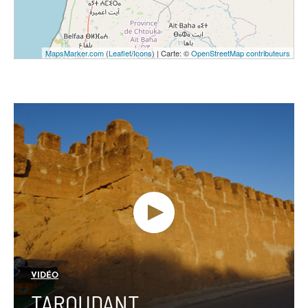
MapsMarker.com
(
Leaflet
/
Icons
) | Carte: ©
OpenStreetMap contributeurs
VIDÉO
TAROUDANT