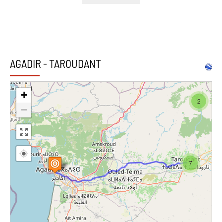
AGADIR - TAROUDANT
+
2
−
7