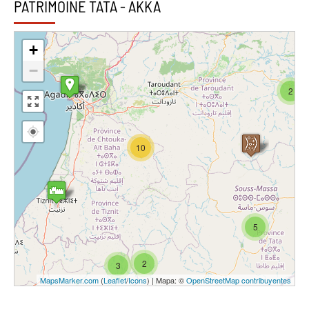
PATRIMOINE TATA - AKKA
+
−
2
10
5
2
3
MapsMarker.com
(
Leaflet
/
Icons
) | Mapa: ©
OpenStreetMap contribuyentes