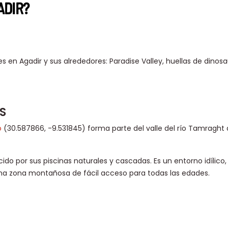
ADIR?
en Agadir y sus alrededores: Paradise Valley, huellas de dinosau
S
o
(30.587866, -9.531845) forma parte del valle del río Tamraght 
ido por sus piscinas naturales y cascadas. Es un entorno idílico,
una zona montañosa de fácil acceso para todas las edades.