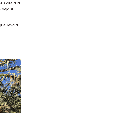
0) gire a la
 deja su
que lleva a