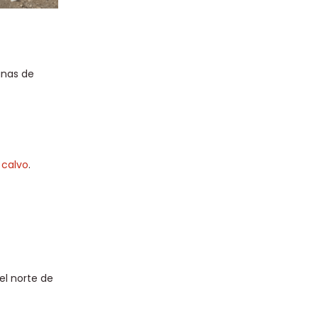
unas de
s calvo
.
el norte de